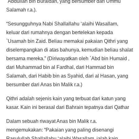
`Abdullah bin Buraidah, yang bersumber dari Ummu
Salamah r.a.).
“Sesungguhnya Nabi Shallallahu ‘alaihi Wasallam,
keluar dari rumahnya dengan bertelekan kepada
`Usamah bin Zaid. Beliau memakai pakaian Qithri yang
diselempangkan di atas bahunya, kemudian beliau shalat
bersama mereka.” (Diriwayatkan oleh `Abd bin Humaid ,
dari Muhammad bin al Fardhal, dari Hammad bin
Salamah, dari Habib bin as Syahid, dari al Hasan, yang
bersumber dari Anas bin Malik r.a.)
Qithri adalah sejenis kain yang terbuat dari katun yang
kasar. Kain ini berasal dari Bahrain tepatnya dari Qathar
Dalam sebuah riwayat Anas bin Malik r.a.
mengemukakan: “Pakaian yang paling disenangi
Rasulullah Shallallahu ‘alaihi Wasallam. ialah kain