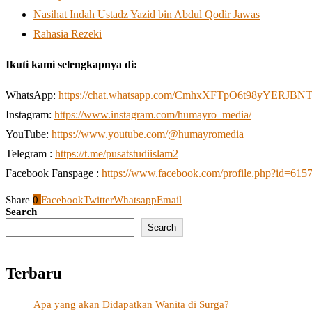
Nasihat Indah Ustadz Yazid bin Abdul Qodir Jawas
Rahasia Rezeki
Ikuti kami selengkapnya di:
WhatsApp:
https://chat.whatsapp.com/CmhxXFTpO6t98yYERJBN
Instagram:
https://www.instagram.com/humayro_media/
YouTube:
https://www.youtube.com/@humayromedia
Telegram :
https://t.me/pusatstudiislam2
Facebook Fanspage :
https://www.facebook.com/profile.php?id=61
Share
0
Facebook
Twitter
Whatsapp
Email
Search
Search
Terbaru
Apa yang akan Didapatkan Wanita di Surga?