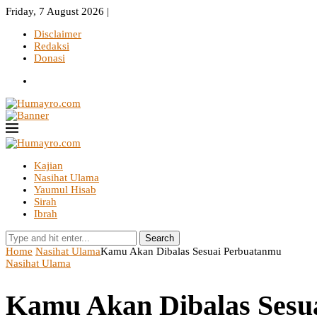
Friday, 7 August 2026 |
Disclaimer
Redaksi
Donasi
Kajian
Nasihat Ulama
Yaumul Hisab
Sirah
Ibrah
Search
Home
Nasihat Ulama
Kamu Akan Dibalas Sesuai Perbuatanmu
Nasihat Ulama
Kamu Akan Dibalas Sesu