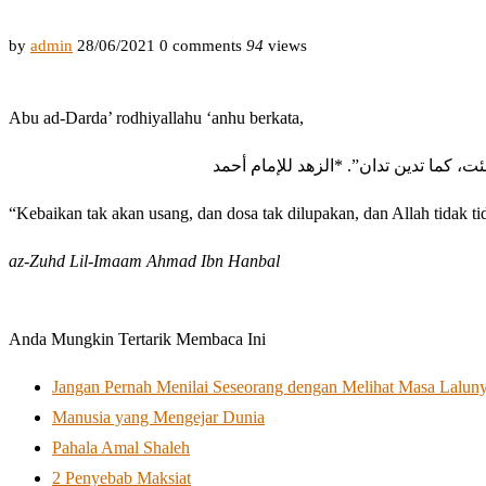
by
admin
28/06/2021
0 comments
94
views
Abu ad-Darda’ rodhiyallahu ‘anhu berkata,
شئت، كما تدين تدان”. *الزهد للإمام أحمد
“Kebaikan tak akan usang, dan dosa tak dilupakan, dan Allah tidak 
az-Zuhd Lil-Imaam Ahmad Ibn Hanbal
Anda Mungkin Tertarik Membaca Ini
Jangan Pernah Menilai Seseorang dengan Melihat Masa Lalun
Manusia yang Mengejar Dunia
Pahala Amal Shaleh
2 Penyebab Maksiat