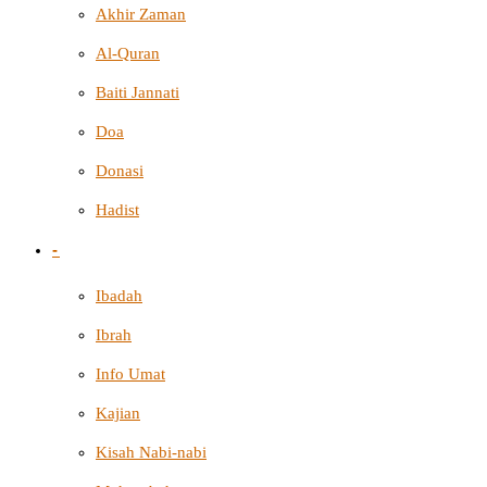
Akhir Zaman
Al-Quran
Baiti Jannati
Doa
Donasi
Hadist
-
Ibadah
Ibrah
Info Umat
Kajian
Kisah Nabi-nabi