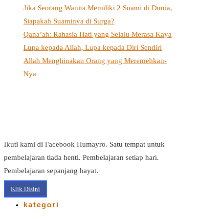
Jika Seorang Wanita Memiliki 2 Suami di Dunia,
Siapakah Suaminya di Surga?
Qana’ah: Rahasia Hati yang Selalu Merasa Kaya
Lupa kepada Allah, Lupa kepada Diri Sendiri
Allah Menghinakan Orang yang Meremehkan-
Nya
Ikuti kami di Facebook Humayro. Satu tempat untuk
pembelajaran tiada henti. Pembelajaran setiap hari.
Pembelajaran sepanjang hayat.
Klik Disini
kategori