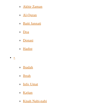
Akhir Zaman
Al-Quran
Baiti Jannati
Doa
Donasi
Hadist
-
Ibadah
Ibrah
Info Umat
Kajian
Kisah Nabi-nabi