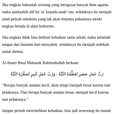
Jika engkau bukanlah seorang yang mengusai banyak ilmu agama,
maka ajarkanlah alif ba’ ta’ kepada anak² mu, setidaknya itu menjadi
amal jariyah untukmu yang tak akan terputus pahalanya meski
engkau berada di alam kuburmu.
Jika engkau tidak bisa berbuat kebaikan sama sekali, maka tahanlah
tangan dan lisanmu dari menyakiti, setidaknya itu menjadi sedekah
untuk dirimu.
Al-Imam Ibnul Mubarak Rahimahullah berkata:
رُبَّ عَمَلٍ صَغِيرٍ تُعَظِّمُهُ النِّيَّةُ ، وَرُبَّ عَمَلٍ كَبِيرٍ تُصَغِّرُهُ النِّيَّةُ
“Berapa banyak amalan kecil, akan tetapi menjadi besar karena niat
pelakunya. Dan berapa banyak amalan besar, menjadi kecil karena
niat pelakunya.”
Jangan pernah meremehkan kebaikan, bisa jadi seseorang itu masuk