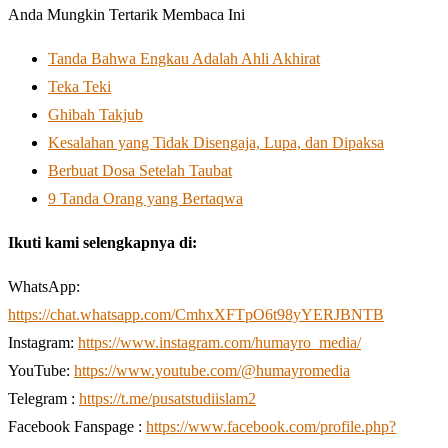
Anda Mungkin Tertarik Membaca Ini
Tanda Bahwa Engkau Adalah Ahli Akhirat
Teka Teki
Ghibah Takjub
Kesalahan yang Tidak Disengaja, Lupa, dan Dipaksa
Berbuat Dosa Setelah Taubat
9 Tanda Orang yang Bertaqwa
Ikuti kami selengkapnya di:
WhatsApp:
https://chat.whatsapp.com/CmhxXFTpO6t98yYERJBNTB
Instagram:
https://www.instagram.com/humayro_media/
YouTube:
https://www.youtube.com/@humayromedia
Telegram :
https://t.me/pusatstudiislam2
Facebook Fanspage :
https://www.facebook.com/profile.php?